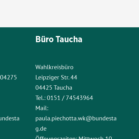
Büro Taucha
Wahlkreisbüro
1 04275
Leipziger Str. 44
04425 Taucha
Tel.: 0151 / 74543964
Mail:
undesta
paula.piechotta.wk@bundesta
g.de
Öffnungszeiten: Mittwoch 10-