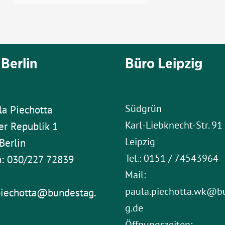
Berlin
Büro Leipzig
Südgrün
la Piechotta
Karl-Liebknecht-Str. 9
er Republik 1
Leipzig
Berlin
Tel.: 0151 / 74543964
n: 030/227 72839
Mail:
paula.piechotta.wk@b
piechotta@bundestag.
g.de
Öffnungszeiten: