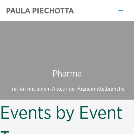
Zum
PAULA PIECHOTTA
Inhalt
Mai
springen
Men
Pharma
Treffen mit einem Akteur der Arzneimittelbranche
Events by Event