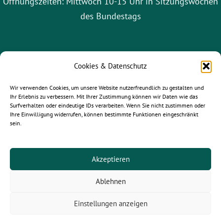
Öffnungszeiten: Mittwoch 10-15 Uhr in Sitzungswochen
des Bundestags
Cookies & Datenschutz
Wir verwenden Cookies, um unsere Website nutzerfreundlich zu gestalten und
Ihr Erlebnis zu verbessern. Mit Ihrer Zustimmung können wir Daten wie das
Surfverhalten oder eindeutige IDs verarbeiten. Wenn Sie nicht zustimmen oder
Ihre Einwilligung widerrufen, können bestimmte Funktionen eingeschränkt
sein.
gruene-leipzig.de
|
gruene-sachsen.de
|
gruene.de
Akzeptieren
Ablehnen
© 2025
Paula Piechotta MdB
- Alle Rechte vorbehalten.
Einstellungen anzeigen
Newsletter |
Kontakt
| Jobs |
Impressum
|
Datenschutz