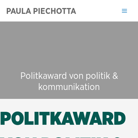
Zum
PAULA PIECHOTTA
Inhalt
Mai
springen
Men
Politkaward von politik &
kommunikation
POLITKAWARD