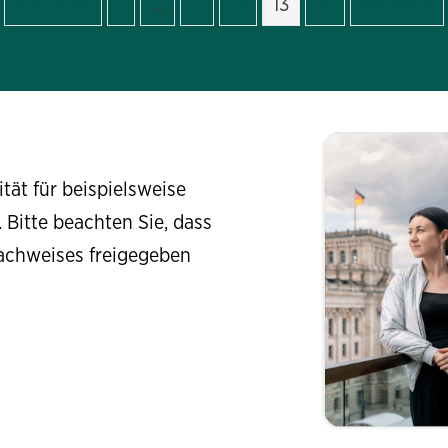
« Zurück
1
…
11
12
13
14
Weiter »
ität für beispielsweise
. Bitte beachten Sie, dass
nachweises freigegeben