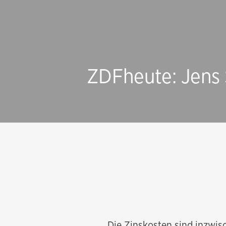
ZDFheute: Jens
„Die Zinskosten sind inzwisc