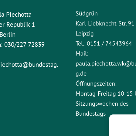
Südgrün
la Piechotta
Karl-Liebknecht-Str. 9
er Republik 1
Leipzig
Berlin
Tel.: 0151 / 74543964
n: 030/227 72839
Mail:
paula.piechotta.wk@b
piechotta@bundestag.
g.de
Öffnungszeiten:
Montag-Freitag 10-15 
Sitzungswochen des
Bundestags