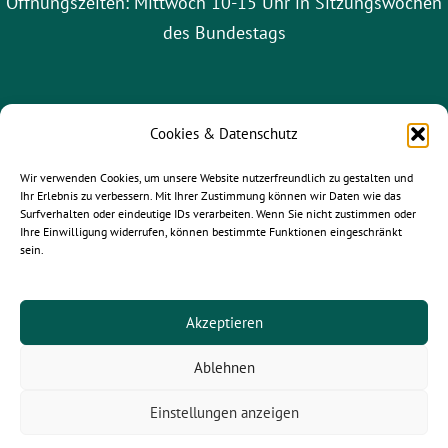
Öffnungszeiten: Mittwoch 10-15 Uhr in Sitzungswochen
des Bundestags
Cookies & Datenschutz
Wir verwenden Cookies, um unsere Website nutzerfreundlich zu gestalten und
Ihr Erlebnis zu verbessern. Mit Ihrer Zustimmung können wir Daten wie das
Surfverhalten oder eindeutige IDs verarbeiten. Wenn Sie nicht zustimmen oder
Ihre Einwilligung widerrufen, können bestimmte Funktionen eingeschränkt
sein.
gruene-leipzig.de
|
gruene-sachsen.de
|
gruene.de
Akzeptieren
Ablehnen
© 2025
Paula Piechotta MdB
- Alle Rechte vorbehalten.
Einstellungen anzeigen
Newsletter |
Kontakt
| Jobs |
Impressum
|
Datenschutz