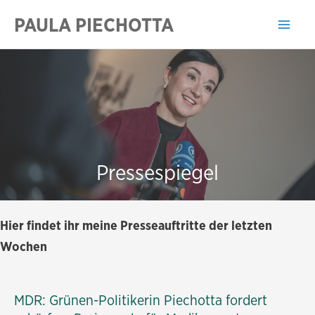
Zum
PAULA PIECHOTTA
Inhalt
Mai
springen
Men
Pressespiegel
Hier findet ihr meine Presseauftritte der letzten
Wochen
MDR: Grünen-Politikerin Piechotta fordert