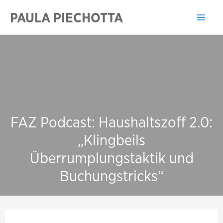
Zum
PAULA PIECHOTTA
Inhalt
Mai
springen
Men
FAZ Podcast: Haushaltszoff 2.0:
„Klingbeils
Überrumplungstaktik und
Buchungstricks“