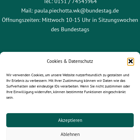
Tel.: 0151 / 74543964
Mail: paula.piechotta.wk@bundestag.de
Öffnungszeiten: Mittwoch 10-15 Uhr in Sitzungswochen
des Bundestags
Cookies & Datenschutz
Wir verwenden Cookies, um unsere Website nutzerfreundlich zu gestalten und
Ihr Erlebnis zu verbessern. Mit Ihrer Zustimmung können wir Daten wie das
Surfverhalten oder eindeutige IDs verarbeiten. Wenn Sie nicht zustimmen oder
Ihre Einwilligung widerrufen, können bestimmte Funktionen eingeschränkt
sein.
gruene-leipzig.de
|
gruene-sachsen.de
|
gruene.de
Akzeptieren
Ablehnen