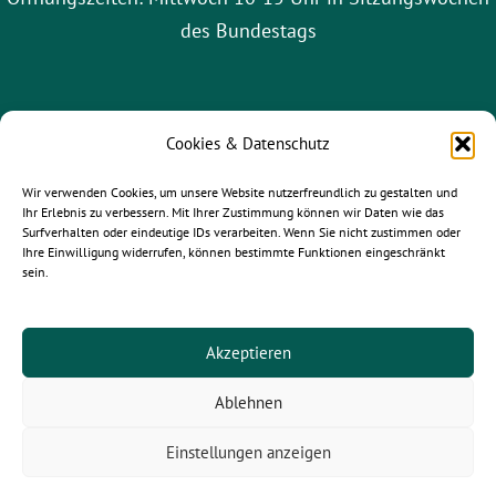
des Bundestags
Cookies & Datenschutz
Wir verwenden Cookies, um unsere Website nutzerfreundlich zu gestalten und
Ihr Erlebnis zu verbessern. Mit Ihrer Zustimmung können wir Daten wie das
Surfverhalten oder eindeutige IDs verarbeiten. Wenn Sie nicht zustimmen oder
Ihre Einwilligung widerrufen, können bestimmte Funktionen eingeschränkt
sein.
gruene-leipzig.de
|
gruene-sachsen.de
|
gruene.de
Akzeptieren
Ablehnen
© 2025
Paula Piechotta MdB
- Alle Rechte vorbehalten.
Einstellungen anzeigen
Newsletter |
Kontakt
| Jobs |
Impressum
|
Datenschutz