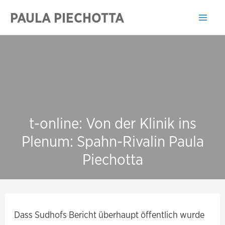
Zum
PAULA PIECHOTTA
Inhalt
Mai
springen
Men
t-online: Von der Klinik ins
Plenum: Spahn-Rivalin Paula
Piechotta
Dass Sudhofs Bericht überhaupt öffentlich wurde