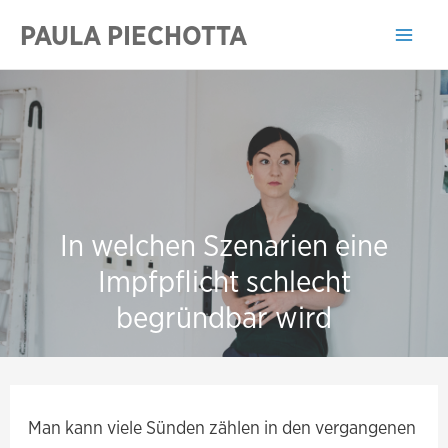
Zum
PAULA PIECHOTTA
Inhalt
Mai
springen
Men
In welchen Szenarien eine
Impfpflicht schlecht
begründbar wird
Man kann viele Sünden zählen in den vergangenen