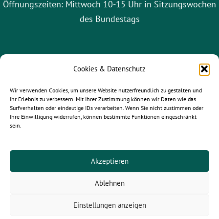
Öffnungszeiten: Mittwoch 10-15 Uhr in Sitzungswochen
des Bundestags
Cookies & Datenschutz
Wir verwenden Cookies, um unsere Website nutzerfreundlich zu gestalten und
Ihr Erlebnis zu verbessern. Mit Ihrer Zustimmung können wir Daten wie das
Surfverhalten oder eindeutige IDs verarbeiten. Wenn Sie nicht zustimmen oder
Ihre Einwilligung widerrufen, können bestimmte Funktionen eingeschränkt
sein.
gruene-leipzig.de
|
gruene-sachsen.de
|
gruene.de
Akzeptieren
Ablehnen
© 2025
Paula Piechotta MdB
- Alle Rechte vorbehalten.
Einstellungen anzeigen