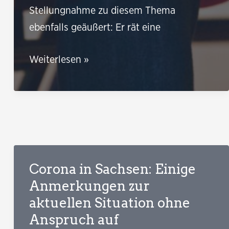
Stellungnahme zu diesem Thema
ebenfalls geäußert: Er rät eine
Der
Weiterlesen »
Ethikrat
empfiehlt
mildere
Corona-
Schutzmaßnahmen
für
Corona in Sachsen: Einige
Covid-
Anmerkungen zur
geimpfte
aktuellen Situation ohne
Pflegeheim-
Anspruch auf
Bewohner_innen