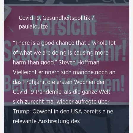
müssen,
Covid-19
,
Gesundheitspolitik
/
wenn
paulalouize
wir
die
“There is a good chance that a whole lot
Chance
of what we are doing is causing more
auf
harm than good.” Steven Hoffman
globale
Vielleicht erinnern sich manche noch an
Zusammenarbeit
das Frühjahr, die ersten Wochen der
beim
Covid-19-Pandemie, als die ganze Welt
Klimaschutz
sich zurecht mal wieder aufregte über
erhalten
Trump: Obwohl in den USA bereits eine
wollen
relevante Ausbreitung des