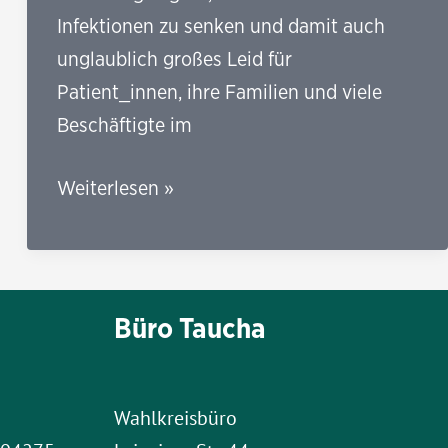
Infektionen zu senken und damit auch
unglaublich großes Leid für
Patient_innen, ihre Familien und viele
Beschäftigte im
Corona
Weiterlesen »
in
Sachsen:
Einige
Anmerkungen
Büro Taucha
zur
aktuellen
Situation
Wahlkreisbüro