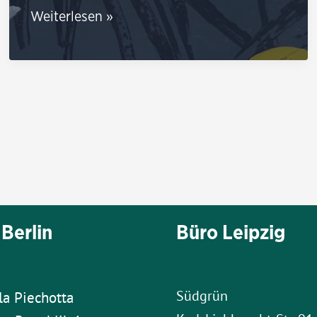
Sinn
Weiterlesen »
und
Unsinn
von
Grenzschließungen
in
Pandemie-
Zeiten
Berlin
Büro Leipzig
Südgrün
la Piechotta