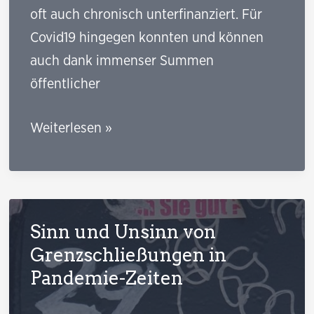
oft auch chronisch unterfinanziert. Für
Covid19 hingegen konnten und können
auch dank immenser Summen
öffentlicher
Warum
Weiterlesen »
wir
jetzt
die
Covid19-
Sinn und Unsinn von
Impfstoffe
Grenzschließungen in
global
Pandemie-Zeiten
gerecht
verteilen