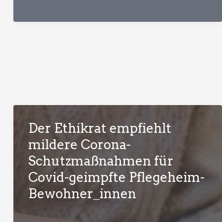
Impfpflicht-
Debatte,
oder:
Komplexität
wagen
Der Ethikrat empfiehlt
mildere Corona-
Schutzmaßnahmen für
Covid-geimpfte Pflegeheim-
Bewohner_innen