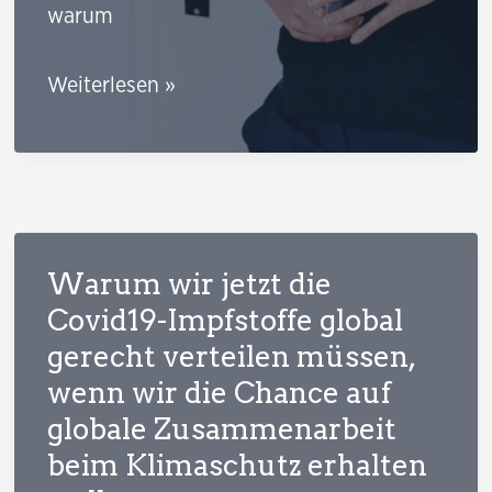
warum
In
Weiterlesen »
welchen
Szenarien
eine
Impfpflicht
schlecht
Warum wir jetzt die
begründbar
Covid19-Impfstoffe global
wird
gerecht verteilen müssen,
wenn wir die Chance auf
globale Zusammenarbeit
beim Klimaschutz erhalten