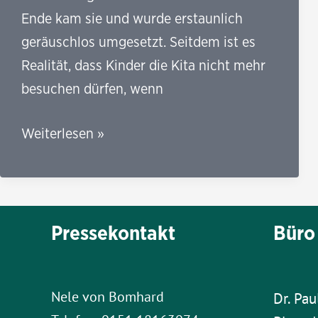
Ende kam sie und wurde erstaunlich
geräuschlos umgesetzt. Seitdem ist es
Realität, dass Kinder die Kita nicht mehr
besuchen dürfen, wenn
Warum
Weiterlesen »
es
auch
medizinisch
Sinn
Pressekontakt
Büro 
macht,
Covid-
Maßnahmen
Nele von Bomhard
Dr. Pau