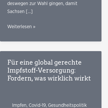
deswegen zur Wahl gingen, damit
Sachsen […]
Wenn
Weiterlesen »
Leipziger/-
innen
träumen:
Mit
Für eine global gerechte
jeder
Impfstoff-Versorgung:
Mutation
Fordern, was wirklich wirkt
steigen
die
Anforderungen
Impfen
,
Covid-19
,
Gesundheitspolitik
an