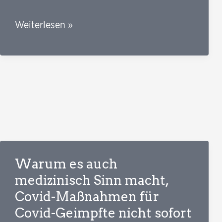
Für
Weiterlesen »
eine
global
gerechte
Impfstoff-
Versorgung:
Fordern,
was
wirklich
Warum es auch
wirkt
medizinisch Sinn macht,
Covid-Maßnahmen für
Covid-Geimpfte nicht sofort