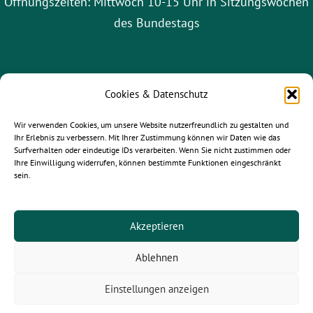
Öffnungszeiten: Mittwoch 10-15 Uhr in Sitzungswochen
des Bundestags
Cookies & Datenschutz
Wir verwenden Cookies, um unsere Website nutzerfreundlich zu gestalten und
Ihr Erlebnis zu verbessern. Mit Ihrer Zustimmung können wir Daten wie das
Surfverhalten oder eindeutige IDs verarbeiten. Wenn Sie nicht zustimmen oder
Ihre Einwilligung widerrufen, können bestimmte Funktionen eingeschränkt
sein.
gruene-leipzig.de
|
gruene-sachsen.de
|
gruene.de
Akzeptieren
Ablehnen
© 2025
Paula Piechotta MdB
- Alle Rechte vorbehalten.
Einstellungen anzeigen
Newsletter |
Kontakt
| Jobs |
Impressum
|
Datenschutz