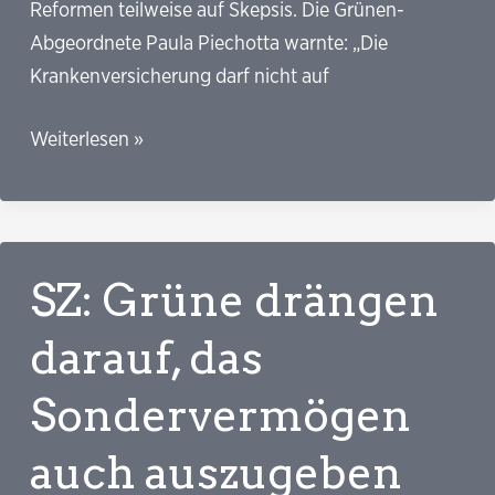
Reformen teilweise auf Skepsis. Die Grünen-
Abgeordnete Paula Piechotta warnte: „Die
Krankenversicherung darf nicht auf
ARD
Weiterlesen »
tagesschau:
Mit
66 Sparvorschlägen fängt
die
SZ: Grüne drängen
Arbeit
an
darauf, das
Sondervermögen
auch auszugeben