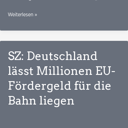
BR24:
Weiterlesen »
Neue
Angebote
in
Apotheken:
SZ: Deutschland
Was
der
lässt Millionen EU-
Bundestag
Fördergeld für die
beschlossen
hat
Bahn liegen