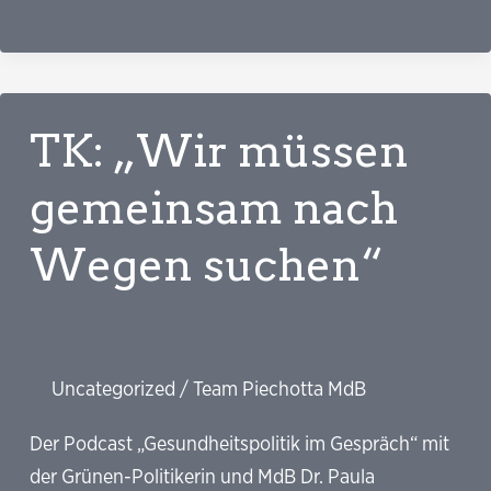
Grüne
drängen
darauf,
das
TK: „Wir müssen
Sondervermögen
auch
gemeinsam nach
auszugeben
Wegen suchen“
Uncategorized
/
Team Piechotta MdB
Der Podcast „Gesundheitspolitik im Gespräch“ mit
der Grünen-Politikerin und MdB Dr. Paula