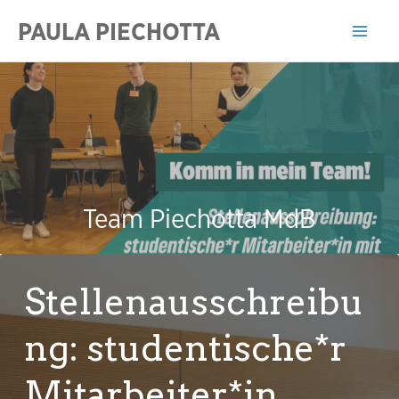
Zum
PAULA PIECHOTTA
Inhalt
Mai
springen
Men
Team Piechotta MdB
Stellenausschreibu
ng: studentische*r
Mitarbeiter*in