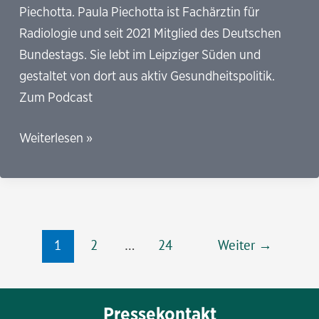
Piechotta. Paula Piechotta ist Fachärztin für
Radiologie und seit 2021 Mitglied des Deutschen
Bundestags. Sie lebt im Leipziger Süden und
gestaltet von dort aus aktiv Gesundheitspolitik.
Zum Podcast
TK:
Weiterlesen »
„Wir
müssen
gemeinsam
nach
Seitennummerierung
Wegen
1
2
…
24
Weiter
→
der
suchen“
Beiträge
Pressekontakt