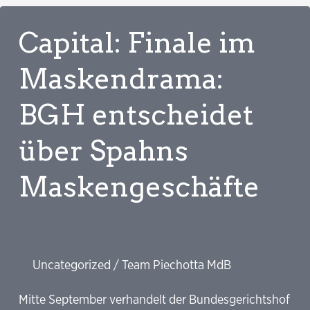
Millionen
EU-
Capital: Finale im
Fördergeld
für
Maskendrama:
die
BGH entscheidet
Bahn
liegen
über Spahns
Maskengeschäfte
Uncategorized
/
Team Piechotta MdB
Mitte September verhandelt der Bundesgerichtshof