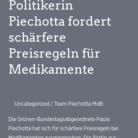
Politikerin
(m/w/d,
Piechotta fordert
10
Std./Woche)
schärfere
Preisregeln für
Medikamente
Uncategorized
/
Team Piechotta MdB
Die Grünen-Bundestagsabgeordnete Paula
Piechotta hat sich für schärfere Preisregeln bei
Medikamenten ausgesprochen. Die Ärztin aus