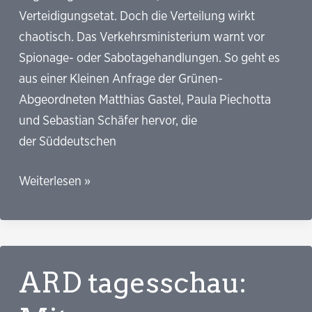
Verteidigungsetat. Doch die Verteilung wirkt
chaotisch. Das Verkehrsministerium warnt vor
Spionage- oder Sabotagehandlungen. So geht es
aus einer Kleinen Anfrage der Grünen-
Abgeordneten Matthias Gastel, Paula Piechotta
und Sebastian Schäfer hervor, die
der Süddeutschen
SZ:
Weiterlesen »
Regierung
investiert
pauschal
statt
ARD tagesschau:
nach
militärischen