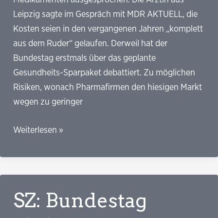
Leipzig sagte im Gespräch mit MDR AKTUELL, die
Kosten seien in den vergangenen Jahren „komplett
aus dem Ruder“ gelaufen. Derweil hat der
Bundestag erstmals über das geplante
Gesundheits-Sparpaket debattiert. Zu möglichen
Risiken, wonach Pharmafirmen den hiesigen Markt
wegen zu geringer
MDR:
Weiterlesen »
Grünen-
Politikerin
Piechotta
fordert
SZ: Bundestag
schärfere
Preisregeln