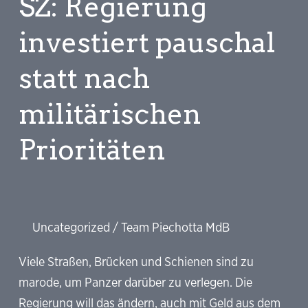
SZ: Regierung
entscheidet
über
investiert pauschal
Spahns
statt nach
Maskengeschäfte
militärischen
Prioritäten
Uncategorized
/
Team Piechotta MdB
Viele Straßen, Brücken und Schienen sind zu
marode, um Panzer darüber zu verlegen. Die
Regierung will das ändern, auch mit Geld aus dem