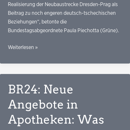
Realisierung der Neubaustrecke Dresden-Prag als
Beitrag zu noch engeren deutsch-tschechischen
Beziehungen“, betonte die
Bundestagsabgeordnete Paula Piechotta (Grüne).
SZ:
Weiterlesen »
Bundestag
billigt
Neubaustrecke
Dresden-
BR24: Neue
Prag
Angebote in
Apotheken: Was