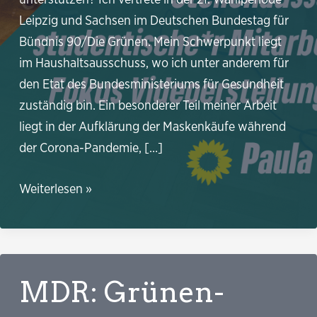
Leipzig und Sachsen im Deutschen Bundestag für
Bündnis 90/Die Grünen. Mein Schwerpunkt liegt
im Haushaltsausschuss, wo ich unter anderem für
den Etat des Bundesministeriums für Gesundheit
zuständig bin. Ein besonderer Teil meiner Arbeit
liegt in der Aufklärung der Maskenkäufe während
der Corona-Pandemie, […]
Stellenausschreibung:
Weiterlesen »
studentische*r
Mitarbeiter*in
Videoerstellung
zur
MDR: Grünen-
politischen
Kommunikation