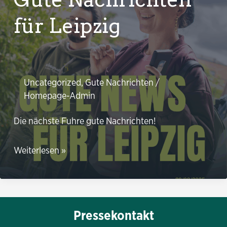
Sachsen
für Leipzig
Uncategorized
,
Gute Nachrichten
/
Homepage-Admin
Die nächste Fuhre gute Nachrichten!
Gute
Weiterlesen »
Nachrichten
für
Leipzig
Pressekontakt