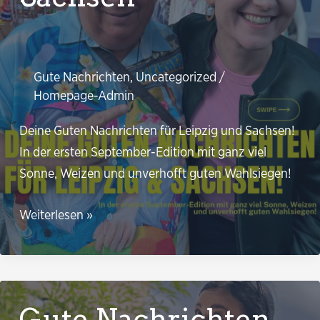
Gute Nachrichten
,
Uncategorized
/
Homepage-Admin
Deine Guten Nachrichten für Leipzig und Sachsen!
In der ersten September-Edition mit ganz viel
Sonne, Weizen und unverhofft guten Wahlsiegen!
Gute
Weiterlesen »
Nachrichten!
Für
Leipzig
und
Gute Nachrichten