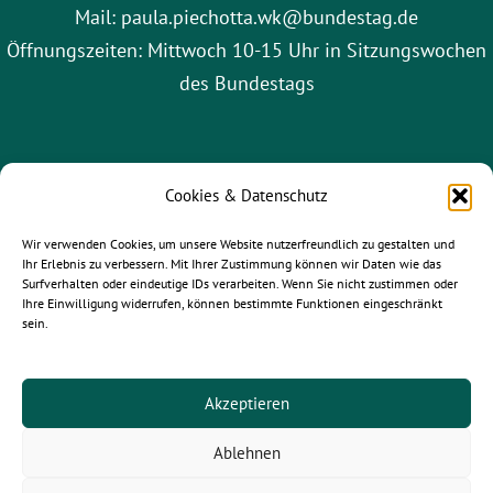
Mail: paula.piechotta.wk@bundestag.de
Öffnungszeiten: Mittwoch 10-15 Uhr in Sitzungswochen
des Bundestags
Cookies & Datenschutz
Wir verwenden Cookies, um unsere Website nutzerfreundlich zu gestalten und
Ihr Erlebnis zu verbessern. Mit Ihrer Zustimmung können wir Daten wie das
Surfverhalten oder eindeutige IDs verarbeiten. Wenn Sie nicht zustimmen oder
Ihre Einwilligung widerrufen, können bestimmte Funktionen eingeschränkt
sein.
gruene-leipzig.de
|
gruene-sachsen.de
|
gruene.de
Akzeptieren
Ablehnen
© 2025
Paula Piechotta MdB
- Alle Rechte vorbehalten.