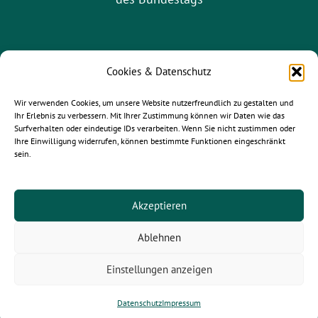
Cookies & Datenschutz
Wir verwenden Cookies, um unsere Website nutzerfreundlich zu gestalten und
Ihr Erlebnis zu verbessern. Mit Ihrer Zustimmung können wir Daten wie das
Surfverhalten oder eindeutige IDs verarbeiten. Wenn Sie nicht zustimmen oder
Ihre Einwilligung widerrufen, können bestimmte Funktionen eingeschränkt
sein.
gruene-leipzig.de
|
gruene-sachsen.de
|
gruene.de
Akzeptieren
Ablehnen
© 2025
Paula Piechotta MdB
- Alle Rechte vorbehalten.
Einstellungen anzeigen
Newsletter |
Kontakt
| Jobs |
Impressum
|
Datenschutz
Datenschutz
Impressum