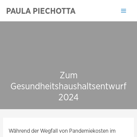
Zum
PAULA PIECHOTTA
Inhalt
Mai
springen
Men
Zum
Gesundheitshaushaltsentwurf
2024
Während der Wegfall von Pandemiekosten im