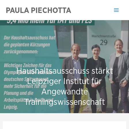
Zum
PAULA PIECHOTTA
Inhalt
Mai
springen
Men
Haushaltsausschuss stärkt
Leipziger Institut für
Angewandte
Trainingswissenschaft