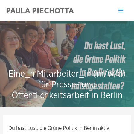
Zum
PAULA PIECHOTTA
Inhalt
Mai
springen
Men
Eine_n Mitarbeiter_in (m/w/d)
für Presse- und
Öffentlichkeitsarbeit in Berlin
Du hast Lust, die Grüne Politik in Berlin aktiv