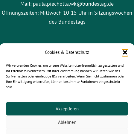
Mail: paula.piechotta.wk@bundestag.de
Öffnungszeiten: Mittwoch 10-15 Uhr in Sitzungswochen
des Bundestags
Cookies & Datenschutz
Wir verwenden Cookies, um unsere Website nutzerfreundlich zu gestalten und
Ihr Erlebnis zu verbessern. Mit Ihrer Zustimmung können wir Daten wie das
Surfverhalten oder eindeutige IDs verarbeiten. Wenn Sie nicht zustimmen oder
Ihre Einwilligung widerrufen, können bestimmte Funktionen eingeschränkt
sein.
gruene-leipzig.de
|
gruene-sachsen.de
|
gruene.de
Akzeptieren
Ablehnen
© 2025
Paula Piechotta MdB
- Alle Rechte vorbehalten.