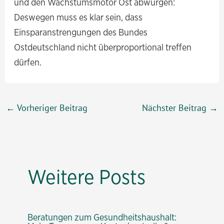
und den Wachstumsmotor Ost abwürgen:
Deswegen muss es klar sein, dass
Einsparanstrengungen des Bundes
Ostdeutschland nicht überproportional treffen
dürfen.
Beitragsnavigation
←
Vorheriger Beitrag
Nächster Beitrag
→
Weitere Posts
Beratungen zum Gesundheitshaushalt: