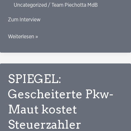
Uncategorized
/
Team Piechotta MdB
Zum Interview
DLF:
Weiterlesen »
Corona-
Kommission.
Piechotta
(Grüne)
SPIEGEL:
strebt
starke
Gescheiterte Pkw-
Bürgerbeteiligung
Maut kostet
an
Steuerzahler