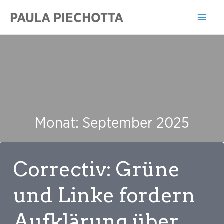
Zum
PAULA PIECHOTTA
Inhalt
Mai
springen
Men
Monat:
September 2025
Correctiv: Grüne
und Linke fordern
Aufklärung über