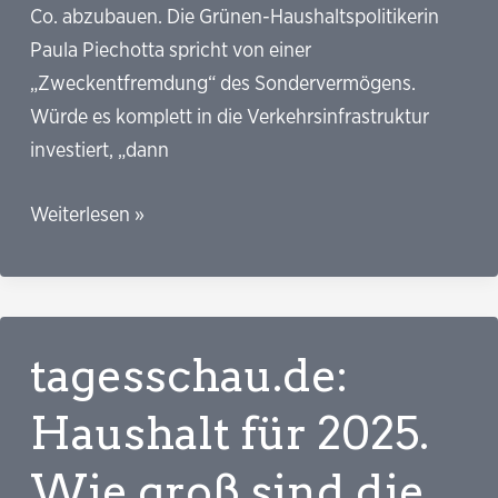
Co. abzubauen. Die Grünen-Haushaltspolitikerin
Paula Piechotta spricht von einer
„Zweckentfremdung“ des Sondervermögens.
Würde es komplett in die Verkehrsinfrastruktur
investiert, „dann
SäZ:
Weiterlesen »
Trotz
Sondervermögens
für
Infrastruktur.
tagesschau.de:
Acht
große
Haushalt für 2025.
Straßenbau-
Wie groß sind die
Projekte