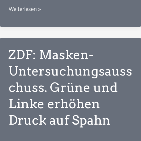
TAZ:
Weiterlesen »
Positionspapier
zum
Grünen-
Ostkongress.
ZDF: Masken-
Mehr
Rotkäppchen
Untersuchungsauss
und
chuss. Grüne und
Kathi
wagen
Linke erhöhen
Druck auf Spahn