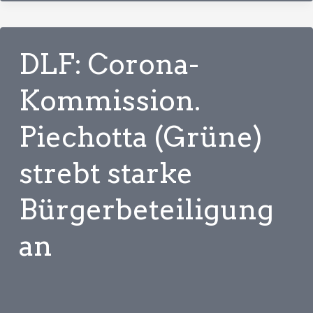
Untersuchungsausschuss.
Grüne
und
DLF: Corona-
Linke
erhöhen
Kommission.
Druck
Piechotta (Grüne)
auf
Spahn
strebt starke
Bürgerbeteiligung
an