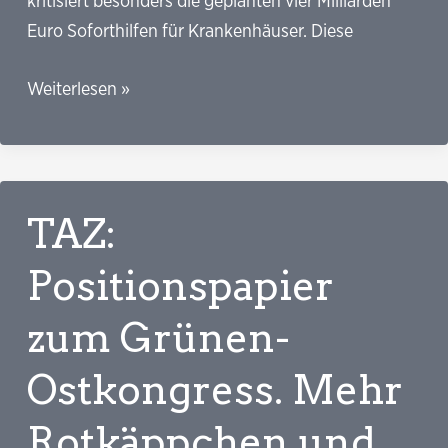
kritisiert besonders die geplanten vier Milliarden
Euro Soforthilfen für Krankenhäuser. Diese
tagesschau.de:
Weiterlesen »
Haushalt
für
2025.
Wie
TAZ:
groß
sind
Positionspapier
die
zum Grünen-
Spar-
Spielräume?
Ostkongress. Mehr
Rotkäppchen und