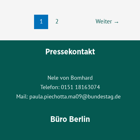
ist!“:
Süßer
Seitennummerierung
Rausch
1
2
Weiter
→
der
–
Beiträge
Alltagsdroge
Alkohol
Pressekontakt
Nele von Bomhard
Telefon: 0151 18163074
Mail: paula.piechotta.ma09@bundestag.de
Büro Berlin