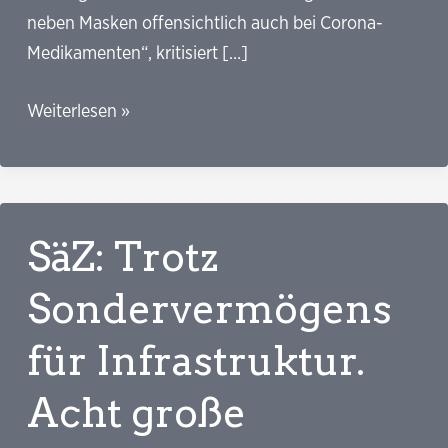
neben Masken offensichtlich auch bei Corona-
Medikamenten“, kritisiert […]
Correctiv:
Weiterlesen »
Grüne
und
Linke
fordern
SäZ: Trotz
Aufklärung
über
Sondervermögens
Spahns
für Infrastruktur.
Arznei-
Verschwendung
Acht große