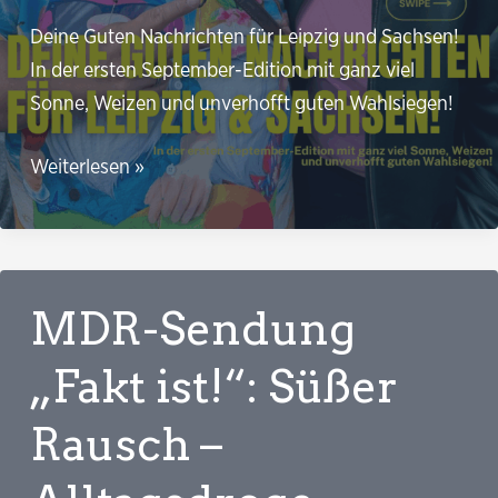
Deine Guten Nachrichten für Leipzig und Sachsen!
In der ersten September-Edition mit ganz viel
Sonne, Weizen und unverhofft guten Wahlsiegen!
Gute
Weiterlesen »
Nachrichten!
Für
Leipzig
und
MDR-Sendung
Sachsen
„Fakt ist!“: Süßer
Rausch –