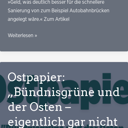
»Geld, was deutlich besser für die schnellere
Sanierung von zum Beispiel Autobahnbrücken
angelegt wäre.« Zum Artikel
SPIEGEL:
Weiterlesen »
Gescheiterte
Pkw-
Maut
kostet
Ostpapier:
Steuerzahler
weitere
„Bündnisgrüne und
27
der Osten –
Millionen
Euro
eigentlich gar nicht