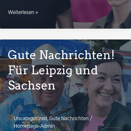
Ostpapier:
Weiterlesen »
„Bündnisgrüne
und
der
Osten
Gute Nachrichten!
–
eigentlich
Für Leipzig und
gar
Sachsen
nicht
so
kompliziert“
Uncategorized
,
Gute Nachrichten
/
Homepage-Admin