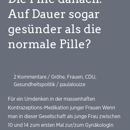
Symptom
Auf Dauer sogar
eines
gesünder als die
größeren
Problems
normale Pille?
2 Kommentare
/
Gröhe
,
Frauen
,
CDU
,
Gesundheitspolitik
/
paulalouize
Für ein Umdenken in der massenhaften
Kontrazeptions-Medikation junger Frauen Wenn
man in dieser Gesellschaft als junge Frau zwischen
10 und 14 zum ersten Mal zur/zum GynäkologIn