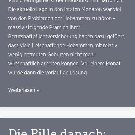
Versicherungsmarkt der medizinischen Haftpflicht
Die aktuelle Lage In den letzten Monaten war viel
von den Problemen der Hebammen zu hören –
massiv steigende Prämien ihrer
Berufshaftpflichtversicherung haben dazu geführt,
dass viele freischaffende Hebammen mit relativ
wenig betreuten Geburten nicht mehr
wirtschaftlich arbeiten können. Vor einem Monat
wurde dann die vorläufige Lösung
Die
Weiterlesen »
Hebammen
sind
nur
das
Die Pille danach:
erste