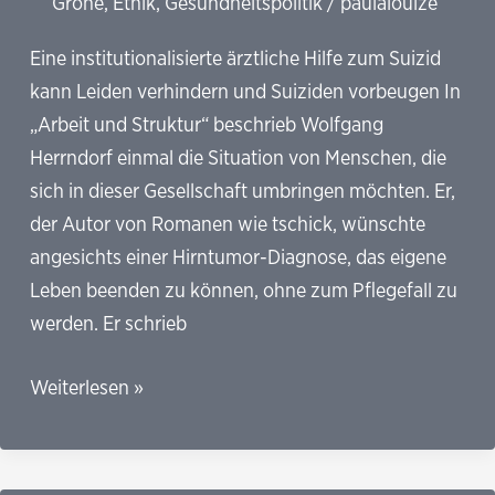
Gröhe
,
Ethik
,
Gesundheitspolitik
/
paulalouize
Eine institutionalisierte ärztliche Hilfe zum Suizid
kann Leiden verhindern und Suiziden vorbeugen In
„Arbeit und Struktur“ beschrieb Wolfgang
Herrndorf einmal die Situation von Menschen, die
sich in dieser Gesellschaft umbringen möchten. Er,
der Autor von Romanen wie tschick, wünschte
angesichts einer Hirntumor-Diagnose, das eigene
Leben beenden zu können, ohne zum Pflegefall zu
werden. Er schrieb
Wer
Weiterlesen »
die
ärztliche
Hilfe