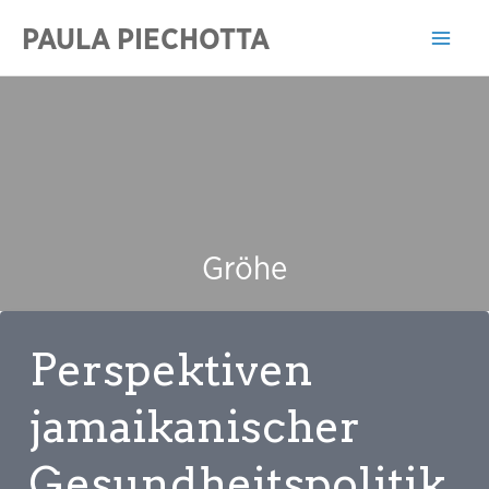
Zum
PAULA PIECHOTTA
Inhalt
Mai
springen
Men
Gröhe
Perspektiven
jamaikanischer
Gesundheitspolitik