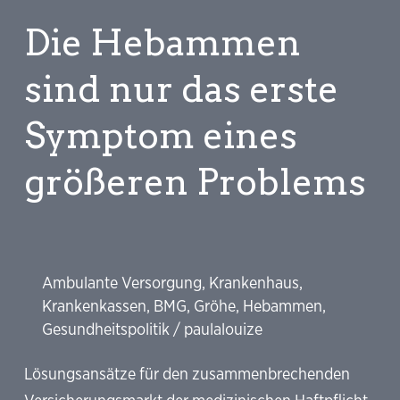
zum
Die Hebammen
Suizid
verbietet,
sind nur das erste
drängt
Symptom eines
Betroffene
in
größeren Problems
die
Illegalität
Ambulante Versorgung
,
Krankenhaus
,
Krankenkassen
,
BMG
,
Gröhe
,
Hebammen
,
Gesundheitspolitik
/
paulalouize
Lösungsansätze für den zusammenbrechenden