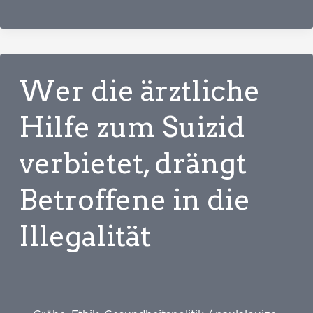
Stiftung
Warentest
für
die
Wer die ärztliche
Medizin
ist
Hilfe zum Suizid
möglich
verbietet, drängt
Betroffene in die
Illegalität