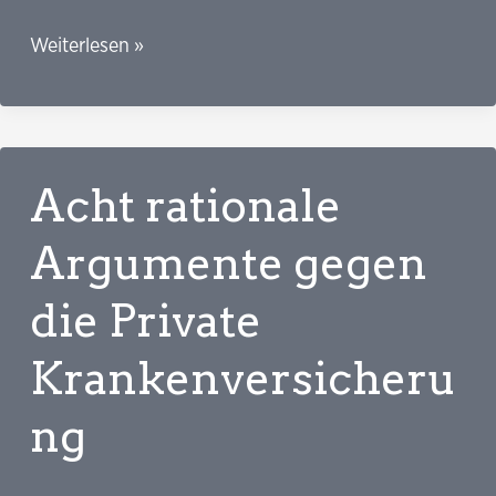
Die
Weiterlesen »
Hebammen
sind
nur
das
Acht rationale
erste
Symptom
Argumente gegen
eines
die Private
größeren
Problems
Krankenversicheru
ng