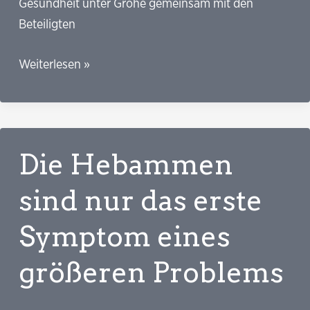
Gesundheit unter Gröhe gemeinsam mit den
Beteiligten
Die
Weiterlesen »
PR-
Abteilung
der
Hebammen
Die Hebammen
ist
intelligenter
sind nur das erste
als
Symptom eines
ihr
Verhandlungsteam
größeren Problems