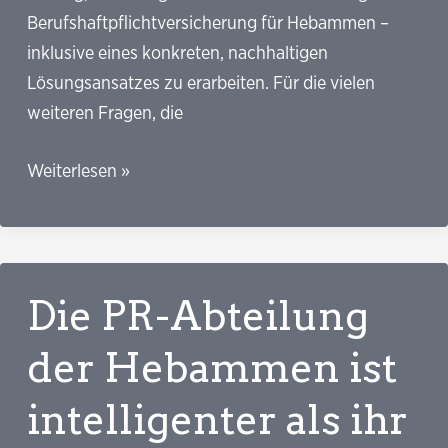
Berufshaftpflichtversicherung für Hebammen –
inklusive eines konkreten, nachhaltigen
Lösungsansatzes zu erarbeiten. Für die vielen
weiteren Fragen, die
Sechs
Weiterlesen »
Gründe
gegen
einen
Schadensfond
Die PR-Abteilung
für
Hebammenfehler
der Hebammen ist
intelligenter als ihr