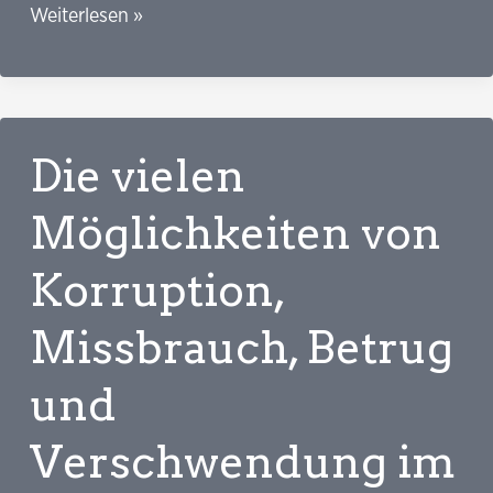
Acht
Weiterlesen »
rationale
Argumente
gegen
die
Die vielen
Private
Krankenversicherung
Möglichkeiten von
Korruption,
Missbrauch, Betrug
und
Verschwendung im