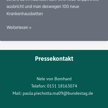
ausbricht und man deswegen 100 neue
Krankenhausbetten
Die
Weiterlesen »
vielen
Möglichkeiten
von
Korruption,
Pressekontakt
Missbrauch,
Betrug
und
Nele von Bomhard
Verschwendung
Telefon: 0151 18163074
im
Mail: paula.piechotta.ma09@bundestag.de
Gesundheitssystem