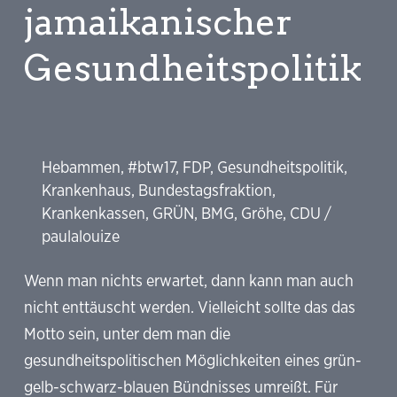
es
jamaikanischer
mit
Gesundheitspolitik
Renditen
im
Gesundheitssystem?
Hebammen
,
#btw17
,
FDP
,
Gesundheitspolitik
,
Krankenhaus
,
Bundestagsfraktion
,
Krankenkassen
,
GRÜN
,
BMG
,
Gröhe
,
CDU
/
paulalouize
Wenn man nichts erwartet, dann kann man auch
nicht enttäuscht werden. Vielleicht sollte das das
Motto sein, unter dem man die
gesundheitspolitischen Möglichkeiten eines grün-
gelb-schwarz-blauen Bündnisses umreißt. Für