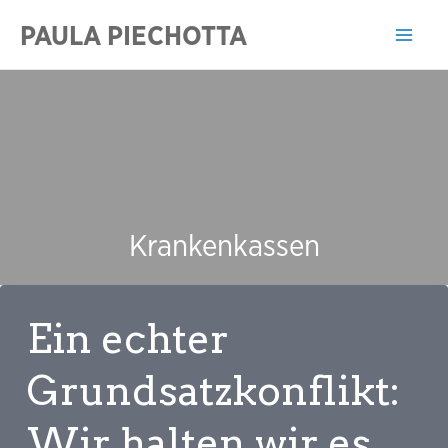
Zum
PAULA PIECHOTTA
Inhalt
Mai
springen
Men
Krankenkassen
Ein echter
Grundsatzkonflikt:
Wir halten wir es